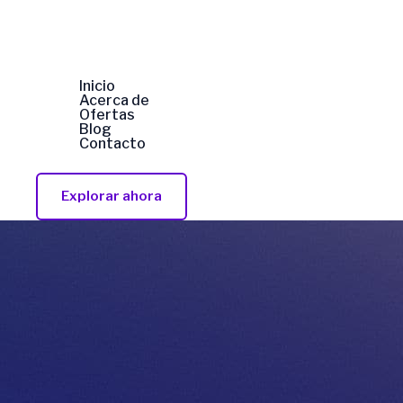
Ir
al
contenido
Inicio
Acerca de
Ofertas
Blog
Contacto
Explorar ahora