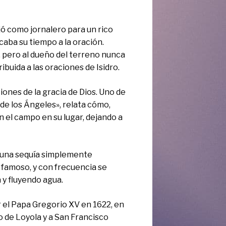
jó como jornalero para un rico
caba su tiempo a la oración.
 pero al dueño del terreno nunca
ribuida a las oraciones de Isidro.
iones de la gracia de Dios. Uno de
de los Ángeles», relata cómo,
n el campo en su lugar, dejando a
e una sequía simplemente
o famoso, y con frecuencia se
 y fluyendo agua.
r el Papa Gregorio XV en 1622, en
o de Loyola y a San Francisco