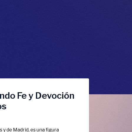
ndo Fe y Devoción
os
s y de Madrid, es una figura