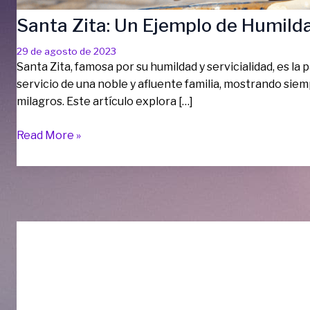
Santa Zita: Un Ejemplo de Humilda
29 de agosto de 2023
Santa Zita, famosa por su humildad y servicialidad, es la 
servicio de una noble y afluente familia, mostrando sie
milagros. Este artículo explora […]
Santa
Read More »
Zita:
Un
Ejemplo
de
Humildad
y
Servicio
en
la
Vida