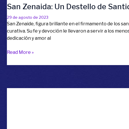
San Zenaida: Un Destello de Santi
29 de agosto de 2023
San Zenaide, figura brillante en el firmamento de los s
curativa. Su fe y devoción le llevaron a servir a los me
dedicación y amor al
San
Read More »
Zenaida:
Un
Destello
de
Santidad
en
la
Medicina
Antigua