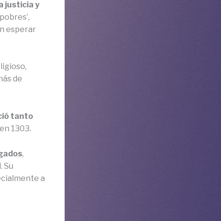
 justicia y
pobres’,
in esperar
ligioso,
más de
ció tanto
en 1303.
ogados
,
. Su
ecialmente a