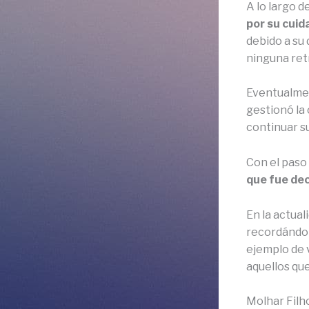
A lo largo d
por su cuid
debido a su
ninguna ret
Eventualmen
gestionó la
continuar su
Con el paso
que fue dec
En la actual
recordándono
ejemplo de 
aquellos que
Molhar Filh