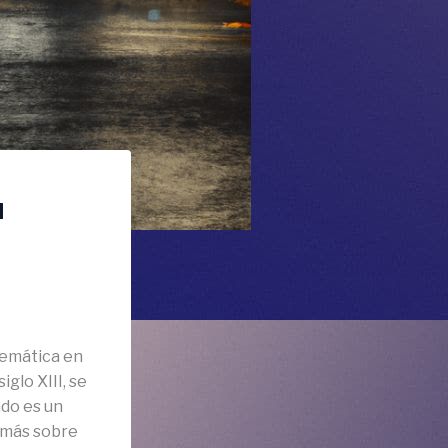
u
lemática en
iglo XIII, se
ado es un
 más sobre