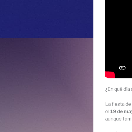
¿En qué día 
La fiesta de
el
19 de ma
aunque tamb