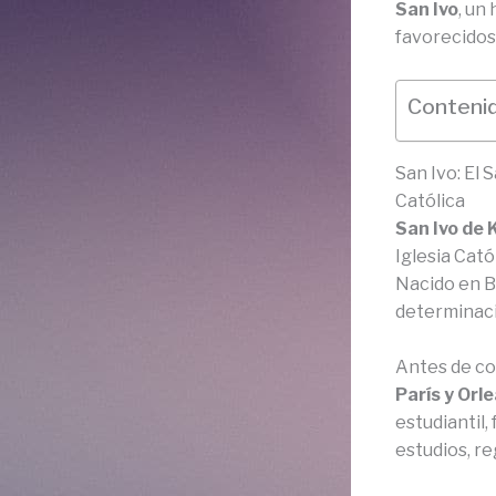
San Ivo
, un
favorecidos
Contenid
San Ivo: El 
Católica
San Ivo de 
Iglesia Cat
Nacido en B
determinaci
Antes de co
París y Orl
estudiantil,
estudios, r