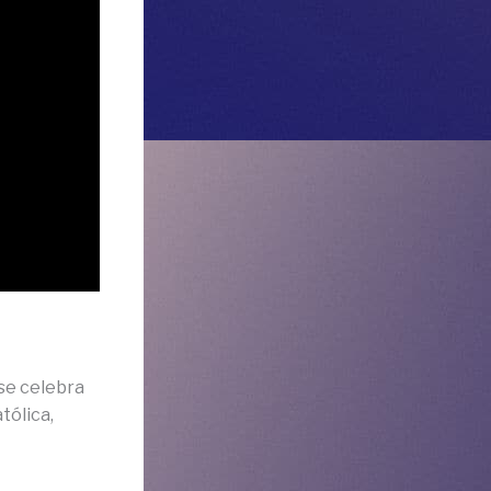
se celebra
tólica,