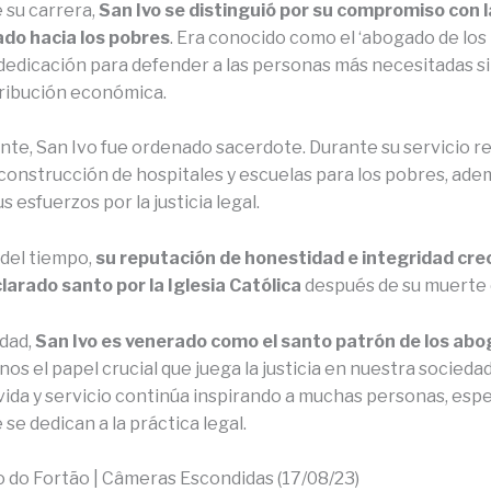
e su carrera,
San Ivo se distinguió por su compromiso con la
ado hacia los pobres
. Era conocido como el ‘abogado de los 
 dedicación para defender a las personas más necesitadas s
ribución económica.
te, San Ivo fue ordenado sacerdote. Durante su servicio re
 construcción de hospitales y escuelas para los pobres, ade
s esfuerzos por la justicia legal.
 del tiempo,
su reputación de honestidad e integridad cre
larado santo por la Iglesia Católica
después de su muerte 
idad,
San Ivo es venerado como el santo patrón de los ab
s el papel crucial que juega la justicia en nuestra sociedad
vida y servicio continúa inspirando a muchas personas, esp
 se dedican a la práctica legal.
o do Fortão | Câmeras Escondidas (17/08/23)