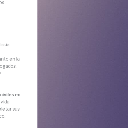
os
lesia
anto en la
bogados.
y
civiles en
 vida
pletar sus
co.