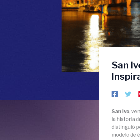
San Iv
Inspir
San Ivo
, ve
la historia d
distinguió p
modelo de é