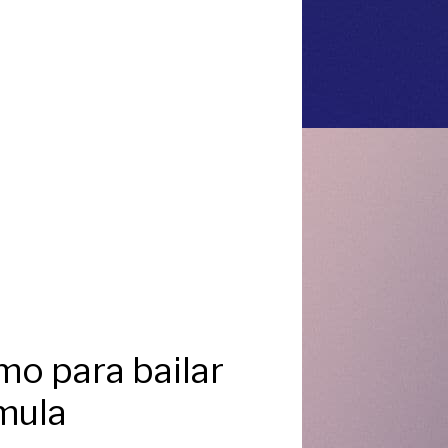
mo para bailar
ula ​