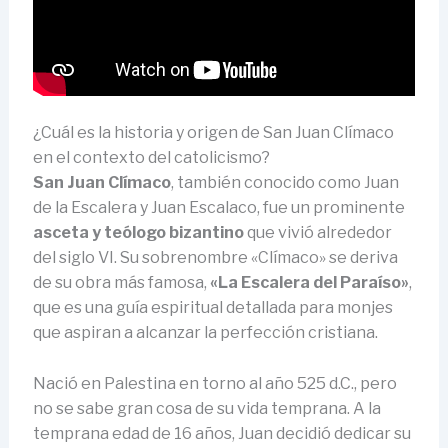
¿Cuál es la historia y origen de San Juan Clímaco
en el contexto del catolicismo?
San Juan Clímaco
, también conocido como Juan
de la Escalera y Juan Escalaco, fue un prominente
asceta y teólogo bizantino
que vivió alrededor
del siglo VI. Su sobrenombre «Clímaco» se deriva
de su obra más famosa,
«La Escalera del Paraíso»
,
que es una guía espiritual detallada para monjes
que aspiran a alcanzar la perfección cristiana.
Nació en Palestina en torno al año 525 d.C., pero
no se sabe gran cosa de su vida temprana. A la
temprana edad de 16 años, Juan decidió dedicar su