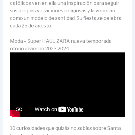
católicos ven en ella una inspiración para seguir
sus propias vocaciones religiosas y la veneran
como un modelo de santidad. Su fiesta se celebra
cada 25 de agosto.
Moda – Super HAUL ZARA nueva temporada
otoño invierno 2023 2024
10 curiosidades que quizás no sabías sobre Santa