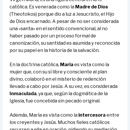
católica. Es venerada como la
Madre de Dios
(Theotokos) porque dio a luz a Jesucristo, el Hijo
de Dios encarnado. A pesar de no ser considerada
una «santa» en el sentido convencional, al no
haber pasado por un proceso formal de
canonización, su santidad es asumida y reconocida
por su papel en la historia de la salvación.
En la doctrina católica,
María
es vista como la
mujer que, con su sí libre y consciente al plan
divino, colaboró en el misterio de redención
llevado a cabo por Jesús. A su vez, es considerada
Inmaculada
, ya que, según la dogmática de la
Iglesia, fue concebida sin pecado original.
Además, María es vista como la
intercesora
entre
los creyentes y Jesús. Muchos fieles católicos
recurren a ella en oración, pidiendo su mediación