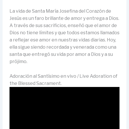
La vida de Santa María Josefina del Corazón de
Jesús es un faro brillante de amor y entrega a Dios.
A través de sus sacrificios, enseñó que el amor de
Dios no tiene límites y que todos estamos llamados
a reflejar ese amor en nuestras vidas diarias. Hoy,
ella sigue siendo recordada y venerada como una
santa que entregó su vida por amor a Dios y a su
prójimo.
Adoración al Santísimo en vivo / Live Adoration of
the Blessed Sacrament.