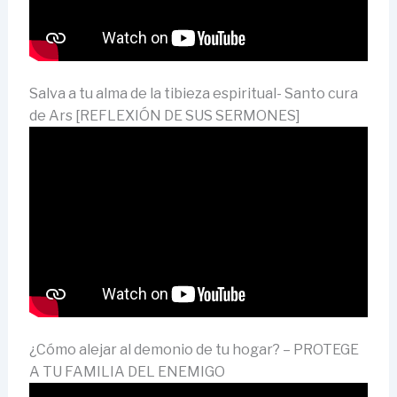
Salva a tu alma de la tibieza espiritual- Santo cura
de Ars [REFLEXIÓN DE SUS SERMONES]
¿Cómo alejar al demonio de tu hogar? – PROTEGE
A TU FAMILIA DEL ENEMIGO