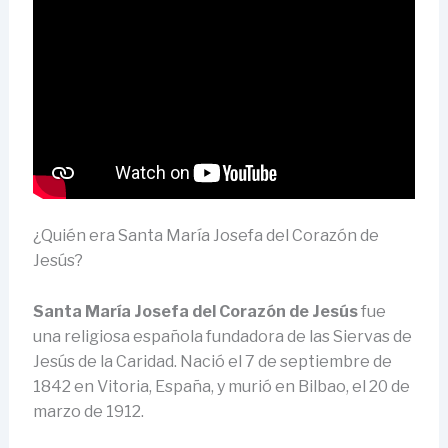
¿Quién era Santa María Josefa del Corazón de
Jesús?
Santa María Josefa del Corazón de Jesús
fue
una religiosa española fundadora de las Siervas de
Jesús de la Caridad. Nació el 7 de septiembre de
1842 en Vitoria, España, y murió en Bilbao, el 20 de
marzo de 1912.