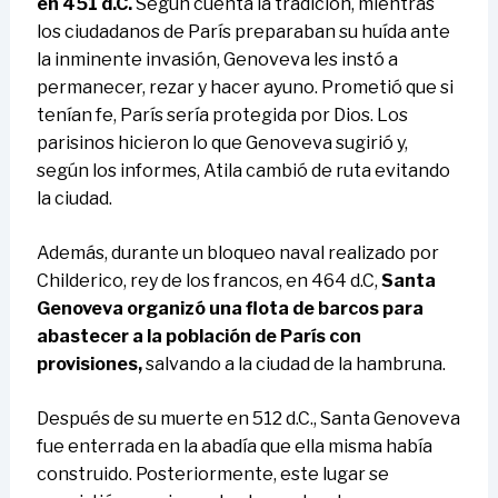
en 451 d.C.
Según cuenta la tradición, mientras
los ciudadanos de París preparaban su huída ante
la inminente invasión, Genoveva les instó a
permanecer, rezar y hacer ayuno. Prometió que si
tenían fe, París sería protegida por Dios. Los
parisinos hicieron lo que Genoveva sugirió y,
según los informes, Atila cambió de ruta evitando
la ciudad.
Además, durante un bloqueo naval realizado por
Childerico, rey de los francos, en 464 d.C,
Santa
Genoveva organizó una flota de barcos para
abastecer a la población de París con
provisiones,
salvando a la ciudad de la hambruna.
Después de su muerte en 512 d.C., Santa Genoveva
fue enterrada en la abadía que ella misma había
construido. Posteriormente, este lugar se