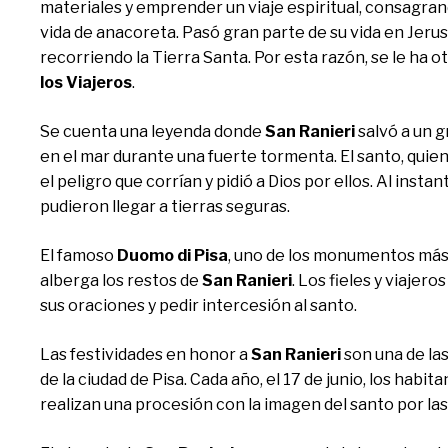
materiales y emprender un viaje espiritual, consagrand
vida de anacoreta. Pasó gran parte de su vida en Jerusa
recorriendo la Tierra Santa. Por esta razón, se le ha o
los Viajeros
.
Se cuenta una leyenda donde
San Ranieri
salvó a un g
en el mar durante una fuerte tormenta. El santo, quien
el peligro que corrían y pidió a Dios por ellos. Al insta
pudieron llegar a tierras seguras.
El famoso
Duomo di Pisa
, uno de los monumentos más
alberga los restos de
San Ranieri
. Los fieles y viajero
sus oraciones y pedir intercesión al santo.
Las festividades en honor a
San Ranieri
son una de la
de la ciudad de Pisa. Cada año, el 17 de junio, los habi
realizan una procesión con la imagen del santo por las 