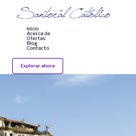
Ir
al
contenido
Inicio
Acerca de
Ofertas
Blog
Contacto
Explorar ahora