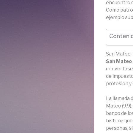
encuentro c
Como patron
ejemplo subl
Contenid
San Mateo: 
San Mateo
convertirse
de impuesto
profesión y
La llamada 
Mateo (9:9):
banco de los
historia que
personas, si