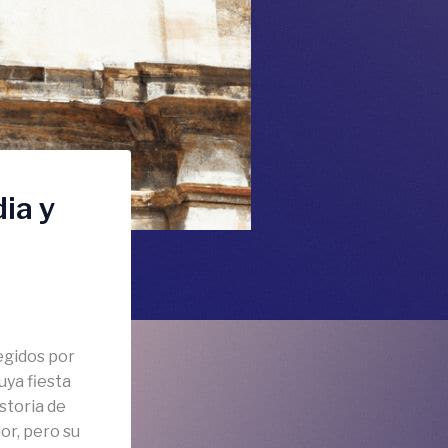
ia y
egidos por
uya fiesta
storia de
or, pero su