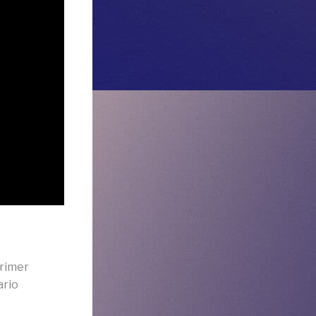
primer
ario