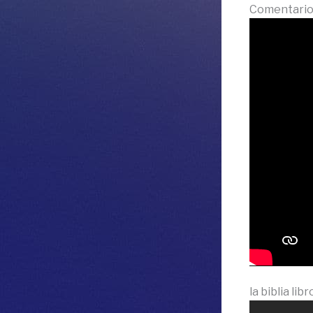
Comentario 
la biblia li