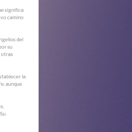
e significa
uevo camino
ngelios del
por su
 otras
stablecer la
 fe, aunque
s,
 Su