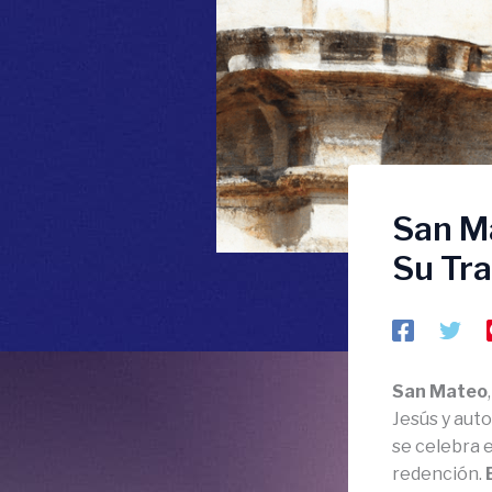
San Ma
Su Tr
San Mateo
Jesús y aut
se celebra e
redención.