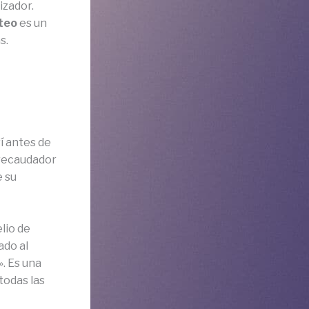
izador.
teo
es un
s.
í antes de
 recaudador
e su
lio de
ado al
». Es una
todas las