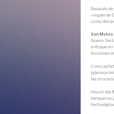
Después de 
«regalo de 
como discípu
San Mateo
Nuevo Testa
enfoque en 
lecciones im
Como apóst
Iglesia prim
las circunst
Hoy en día,
banqueros y
festividad s