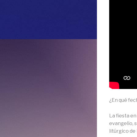
¿En qué fec
La fiesta e
evangelio, 
litúrgico de 