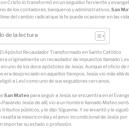
on Cristo lo transformó en un seguidor ferviente y evangel
o de los contadores, banqueros y administrativos,
San Ma
ime del cambio radical que la fe puede ocasionar en las vida
o de la lectura
El Apóstol Recaudador Transformado en Santo Católico
era originalmente un recaudador de impuestos llamado Lev
 en uno de los doce apóstoles de Jesús. Aunque el oficio de
s era despreciado en aquellos tiempos, Jesús vio más allá d
 eligió a Leví como uno de sus seguidores cercanos.
de
San Mateo
para seguir a Jesús se encuentra en el Evange
 «Pasando Jesús de allí, vio a un hombre llamado Mateo sent
 tributos públicos, y le dijo: Sígueme. Y se levantó y le siguió
 resalta la misericordia y el amor incondicional de Jesús por 
n importar su estado o profesión.