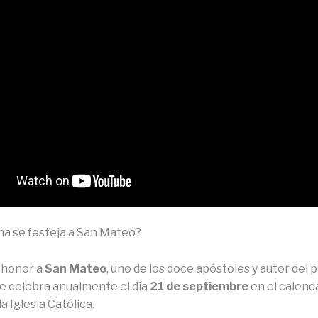
ha se festeja a San Mateo?
n honor a
San Mateo
, uno de los doce apóstoles y autor del 
se celebra anualmente el día
21 de septiembre
en el calend
la Iglesia Católica.