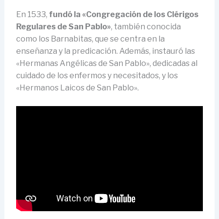
En 1533,
fundó la «Congregación de los Clérigos
Regulares de San Pablo»
, también conocida
como los Barnabitas, que se centra en la
enseñanza y la predicación. Además, instauró las
«Hermanas Angélicas de San Pablo», dedicadas al
cuidado de los enfermos y necesitados, y los
«Hermanos Laicos de San Pablo».