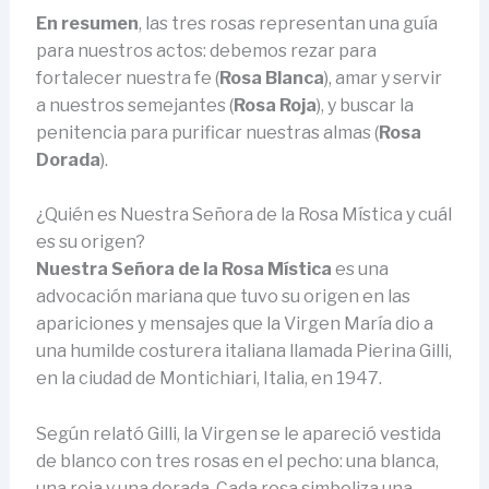
En resumen
, las tres rosas representan una guía
para nuestros actos: debemos rezar para
fortalecer nuestra fe (
Rosa Blanca
), amar y servir
a nuestros semejantes (
Rosa Roja
), y buscar la
penitencia para purificar nuestras almas (
Rosa
Dorada
).
¿Quién es Nuestra Señora de la Rosa Mística y cuál
es su origen?
Nuestra Señora de la Rosa Mística
es una
advocación mariana que tuvo su origen en las
apariciones y mensajes que la Virgen María dio a
una humilde costurera italiana llamada Pierina Gilli,
en la ciudad de Montichiari, Italia, en 1947.
Según relató Gilli, la Virgen se le apareció vestida
de blanco con tres rosas en el pecho: una blanca,
una roja y una dorada. Cada rosa simboliza una