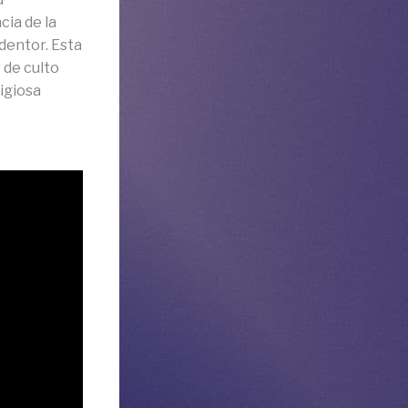
cia de la
edentor. Esta
 de culto
ligiosa