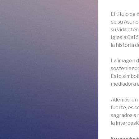
El título de
de su Asunci
su vida eter
Iglesia Cató
la historia d
La imagen 
sosteniendo 
Esto simboli
mediadora e
Además, en 
fuerte, es c
sagrados a 
la intercesi
En conclus