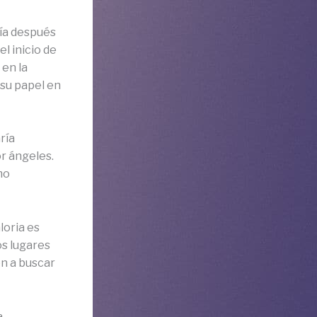
ría después
el inicio de
 en la
 su papel en
ría
or ángeles.
mo
loria es
os lugares
n a buscar
a