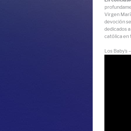
profundament
Virgen María
devoción se 
dedicados a 
católica en
Los Baby’s –