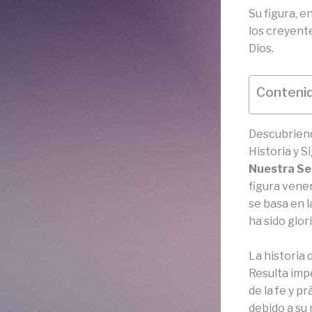
Su figura, e
los creyent
Dios.
Contenid
Descubriend
Historia y S
Nuestra Señ
figura vene
se basa en l
ha sido glor
La historia 
Resulta imp
de la fe y pr
debido a su 