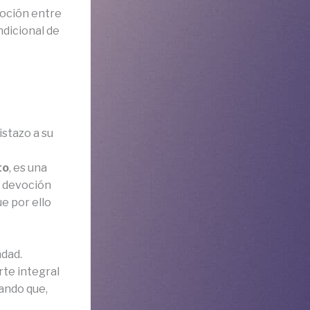
evoción entre
ndicional de
stazo a su
to
, es una
u devoción
ue por ello
ndad.
rte integral
rando que,