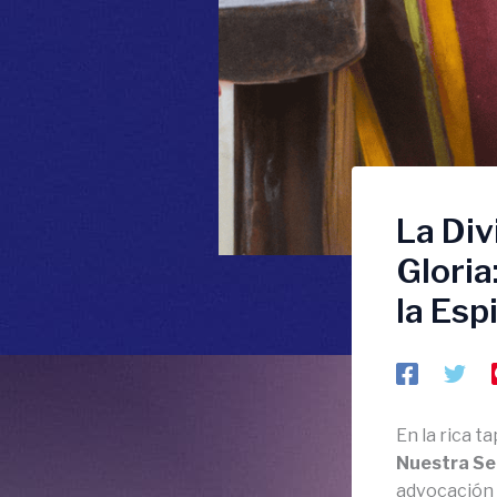
La Div
Gloria
la Esp
En la rica t
Nuestra Señ
advocación M