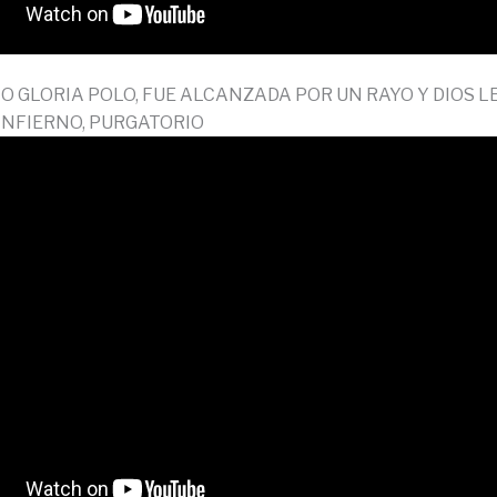
O GLORIA POLO, FUE ALCANZADA POR UN RAYO Y DIOS L
 INFIERNO, PURGATORIO