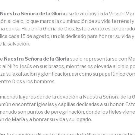
«Nuestra Señora de la Gloria»
se le atribuyó a la Virgen Ma
ón al cielo, lo que marca la culminación de su vida terrenal y 
na con su Hijo en la Gloria de Dios. Este evento es celebrado
lica cada 15 de agosto, un día dedicado para honrar su vida y
e la salvación.
de
Nuestra Señora de la Gloria
suele representarse con Ma
al Niño Jesús en sus brazos, mientras es elevada al cielo p
za su exaltación y glorificación, así como su papel único co
ntre Dios y los hombres.
muchos lugares donde la devoción a Nuestra Señora de la G
omún encontrar iglesias y capillas dedicadas a su honor. Est
menudo son puntos de peregrinación, donde los fieles viene
ón de María y a honrar su vida y su legado.
ión
, la devoción a Nuestra Señora de la Gloria es una práctic