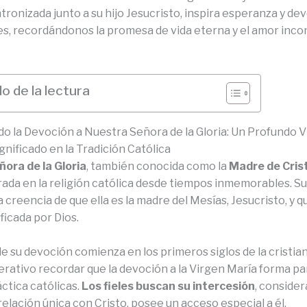
ntronizada junto a su hijo Jesucristo, inspira esperanza y d
es, recordándonos la promesa de vida eterna y el amor inco
o de la lectura
o la Devoción a Nuestra Señora de la Gloria: Un Profundo Vi
ignificado en la Tradición Católica
ora de la Gloria
, también conocida como la
Madre de Cris
rada en la religión católica desde tiempos inmemorables. S
a creencia de que ella es la madre del Mesías, Jesucristo, y q
ificada por Dios.
de su devoción comienza en los primeros siglos de la cristia
erativo recordar que la devoción a la Virgen María forma pa
áctica católicas.
Los fieles buscan su intercesión
, conside
relación única con Cristo, posee un acceso especial a él.