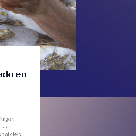
cado en
fulgor:
esta
 al cielo.